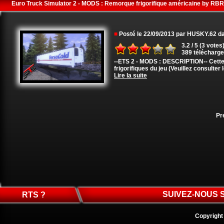
Euro Truck Simulator 2 - MODS : Remorque frigorifique américaine by R
■
Posté le 22/09/2013 par HUSKY.62 
3.2 / 5 (3 votes
389 télécharg
--ETS 2 - MODS : DESCRIPTION-- Cette
frigorifiques du jeu (Veuillez consulter
Lire la suite
Pr
SUIVEZ-NOUS 
RTS ?
Copyright