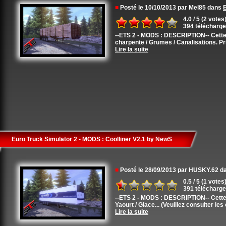
■
Posté le 10/10/2013 par Mel85 dans
E
4.0 / 5 (2 votes
394 télécharg
--ETS 2 - MODS : DESCRIPTION-- Cette 
charpente / Grumes / Canalisations. Pr
Lire la suite
Euro Truck Simulator 2 - MODS : Coolliner V2.1 by NewS
■
Posté le 28/09/2013 par HUSKY.62 
0.5 / 5 (1 votes
391 télécharg
--ETS 2 - MODS : DESCRIPTION-- Cette 
Yaourt / Glace... (Veuillez consulter les
Lire la suite