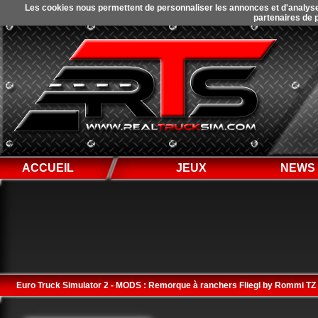
Les cookies nous permettent de personnaliser les annonces et d'analyser 
partenaires de p
ACCUEIL
JEUX
NEWS
Euro Truck Simulator 2 - MODS : Remorque à ranchers Fliegl by Rommi TZ