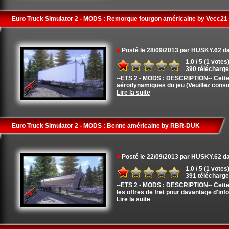
Euro Truck Simulator 2 - MODS : Remorque fourgon américaine by Vecc21
■
Posté le 28/09/2013 par HUSKY.62 
1.0 / 5 (1 votes
390 télécharg
--ETS 2 - MODS : DESCRIPTION-- Cett
aérodynamiques du jeu (Veuillez consult
Lire la suite
Euro Truck Simulator 2 - MODS : Benne américaine by RBR-DUK
■
Posté le 22/09/2013 par HUSKY.62 
1.0 / 5 (1 votes
391 télécharg
--ETS 2 - MODS : DESCRIPTION-- Cette 
les offres de fret pour davantage d'inf
Lire la suite