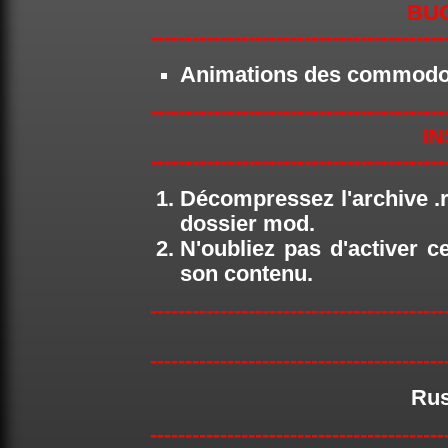
BUG
------------------------------------------
Animations des commodos 
------------------------------------------
IN
------------------------------------------
Décompressez l'archive .ra
dossier mod.
N'oubliez pas d'activer ce
son contenu.
------------------------------------------
------------------------------------------
Rus
------------------------------------------