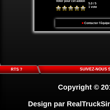
Voter pour cet addon
5.0 / 5
1 vote
■
Contacter l'équip
SUIVEZ-NOUS 
RTS ?
Copyright © 20
Design par
RealTruckSi