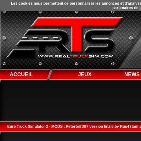
Les cookies nous permettent de personnaliser les annonces et d'analyser 
partenaires de p
ACCUEIL
JEUX
NEWS
Euro Truck Simulator 2 - MODS : Peterbilt 387 version finale by Rus47tam