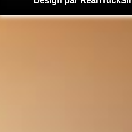
Design par
RealTruckSi