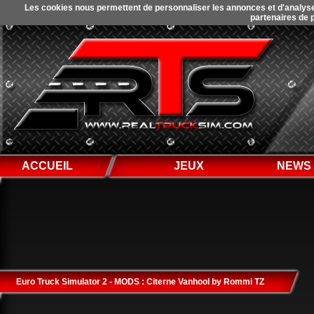
Les cookies nous permettent de personnaliser les annonces et d'analyser 
partenaires de p
ACCUEIL
JEUX
NEWS
Euro Truck Simulator 2 - MODS : Citerne Vanhool by Rommi TZ