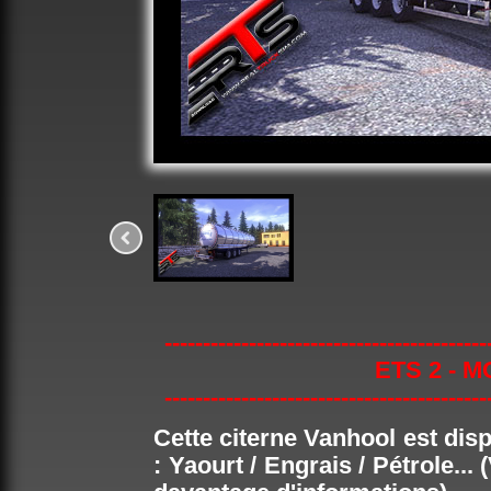
------------------------------------------
ETS 2 - 
------------------------------------------
Cette citerne Vanhool est dis
: Yaourt / Engrais / Pétrole... 