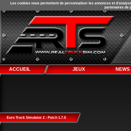
Les cookies nous permettent de personnaliser les annonces et d'analyser 
partenaires de p
ACCUEIL
JEUX
NEWS
Euro Truck Simulator 2 : Patch 1.7.0