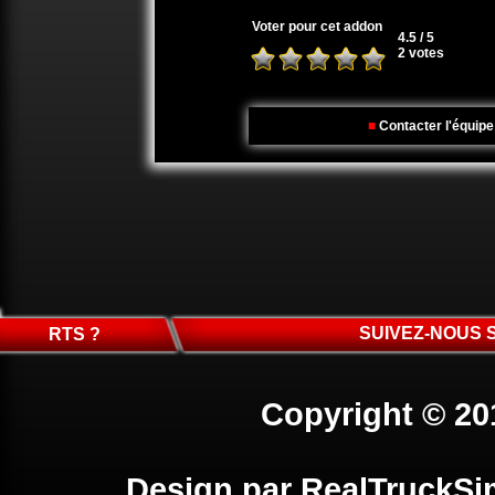
Voter pour cet addon
4.5 / 5
2 votes
■
Contacter l'équip
SUIVEZ-NOUS 
RTS ?
Copyright © 20
Design par
RealTruckSi