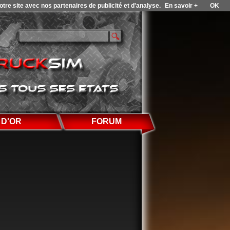
tre site avec nos partenaires de publicité et d'analyse.
En savoir +
OK
 D'OR
FORUM