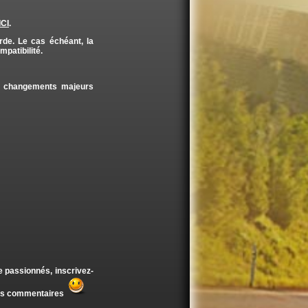
ICI
.
de. Le cas échéant, la
mpatibilité.
de changements majeurs
e passionnés, inscrivez-
vos commentaires