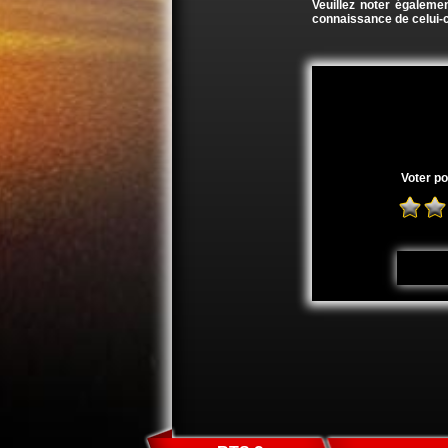
Veuillez noter égalemen
connaissance de celui-c
Voter po