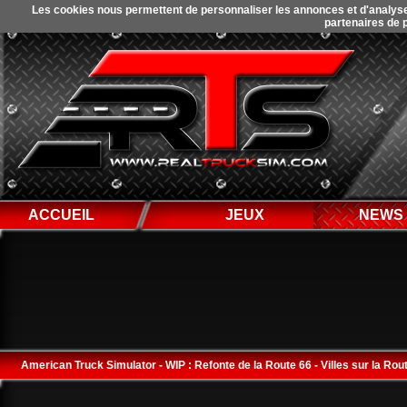
Les cookies nous permettent de personnaliser les annonces et d'analyser 
partenaires de p
ACCUEIL
JEUX
NEWS
American Truck Simulator - WIP : Refonte de la Route 66 - Villes sur la Rou