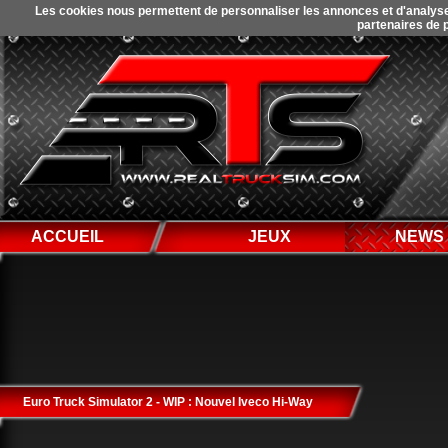
Les cookies nous permettent de personnaliser les annonces et d'analyser 
partenaires de p
ACCUEIL
JEUX
NEWS
Euro Truck Simulator 2 - WIP : Nouvel Iveco Hi-Way