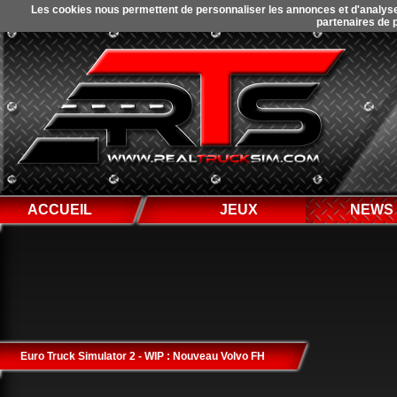
Les cookies nous permettent de personnaliser les annonces et d'analyser 
partenaires de p
ACCUEIL
JEUX
NEWS
Euro Truck Simulator 2 - WIP : Nouveau Volvo FH