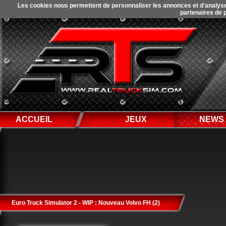
Les cookies nous permettent de personnaliser les annonces et d'analyser 
partenaires de p
ACCUEIL
JEUX
NEWS
Euro Truck Simulator 2 - WIP : Nouveau Volvo FH (2)