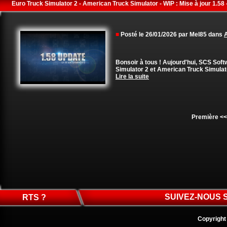
Euro Truck Simulator 2 - American Truck Simulator - WIP : Mise à jour 1.58 
■
Posté le 26/01/2026 par Mel85 dans
A
Bonsoir à tous ! Aujourd'hui, SCS Soft
Simulator 2 et American Truck Simulato
Lire la suite
Première
<
SUIVEZ-NOUS 
RTS ?
Copyright