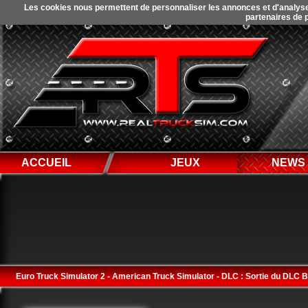
Les cookies nous permettent de personnaliser les annonces et d'analyser 
partenaires de p
ACCUEIL
JEUX
NEWS
Euro Truck Simulator 2 - American Truck Simulator - DLC : Sortie du DLC